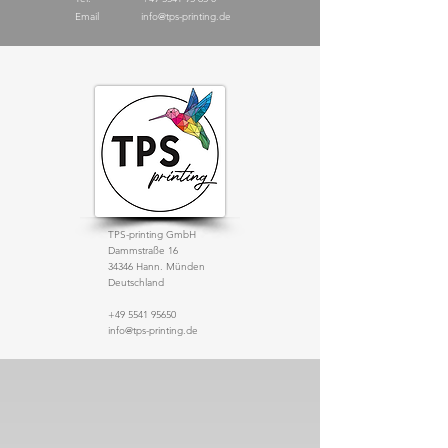
Email
info@tps-printing.de
TPS-printing GmbH
Dammstraße 16
34346 Hann. Münden
Deutschland
+49 5541 95650
info@tps-printing.de