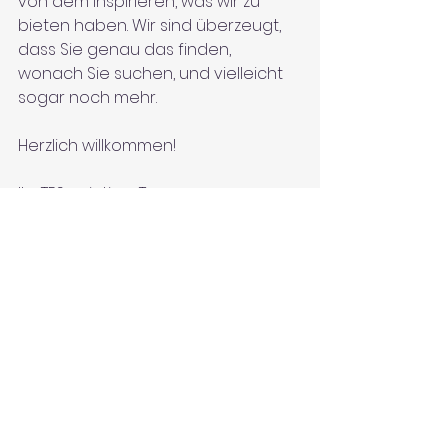
von dem inspirieren, was wir zu 
bieten haben. Wir sind überzeugt, 
dass Sie genau das finden, 
wonach Sie suchen, und vielleicht 
sogar noch mehr. 
Herzlich willkommen!
Ihr TPS-printing-Team
Alle ansehen
Aktuelle Beiträge